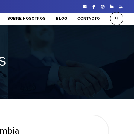





SOBRE NOSOTROS
BLOG
CONTACTO
Enter tracking ID
S
ombia