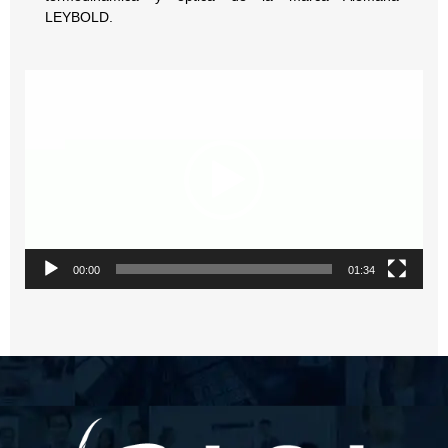
LEYBOLD.
Reproductor
de
vídeo
00:00
01:34